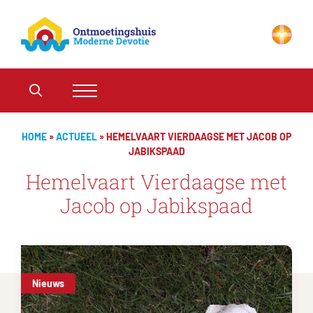
HOME
»
ACTUEEL
»
HEMELVAART VIERDAAGSE MET JACOB OP
JABIKSPAAD
Hemelvaart Vierdaagse met
Jacob op Jabikspaad
Nieuws