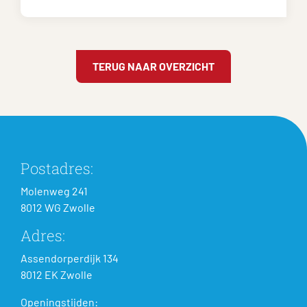
TERUG NAAR OVERZICHT
Postadres:
Molenweg 241
8012 WG Zwolle
Adres:
Assendorperdijk 134
8012 EK Zwolle
Openingstijden: