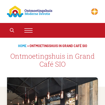
HOME
»
ONTMOETINGSHUIS IN GRAND CAFÉ SIO
Ontmoetingshuis in Grand
Café SIO