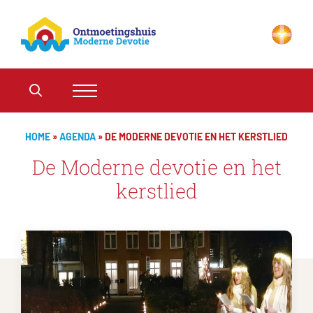
HOME
»
AGENDA
»
DE MODERNE DEVOTIE EN HET KERSTLIED
De Moderne devotie en het
kerstlied