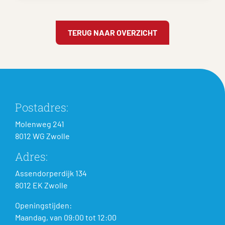
TERUG NAAR OVERZICHT
Postadres:
Molenweg 241
8012 WG Zwolle
Adres:
Assendorperdijk 134
8012 EK Zwolle
Openingstijden:
Maandag, van 09:00 tot 12:00