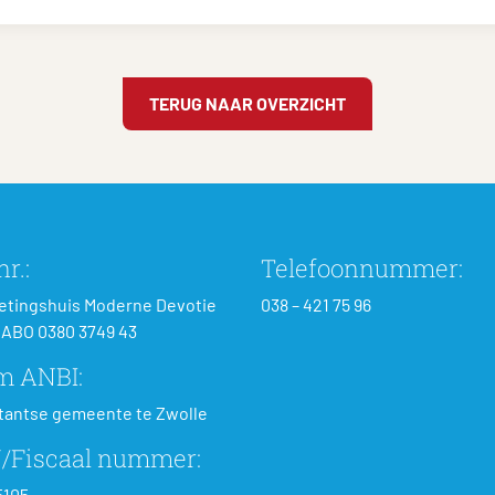
TERUG NAAR OVERZICHT
r.:
Telefoonnummer:
tingshuis Moderne Devotie
038 – 421 75 96
ABO 0380 3749 43
m ANBI:
tantse gemeente te Zwolle
/Fiscaal nummer:
5105