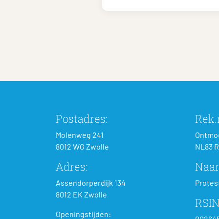
Postadres:
Rek.n
Molenweg 241
Ontmoe
8012 WG Zwolle
NL83 R
Adres:
Naa
Assendorperdijk 134
Protes
8012 EK Zwolle
RSIN
Openingstijden:
00264