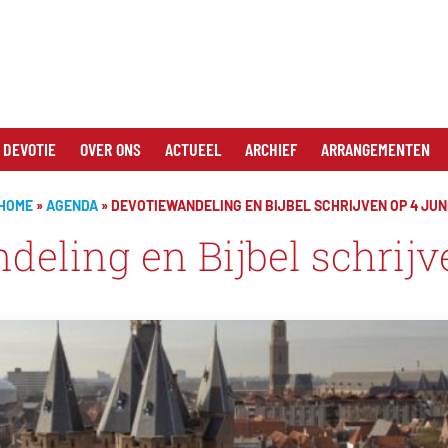
 DEVOTIE
OVER ONS
ACTUEEL
ARCHIEF
ARRANGEMENTEN
HOME
»
AGENDA
»
DEVOTIEWANDELING EN BIJBEL SCHRIJVEN OP 4 JUN
eling en Bijbel schrijv