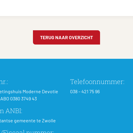
TERUG NAAR OVERZICHT
r.:
Telefoonnummer:
tingshuis Moderne Devotie
038 – 421 75 96
ABO 0380 3749 43
m ANBI:
tantse gemeente te Zwolle
/Fiscaal nummer: