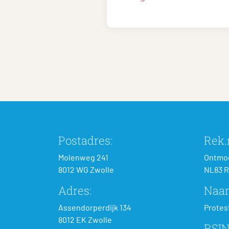
Postadres:
Rek.n
Molenweg 241
Ontmoe
8012 WG Zwolle
NL83 R
Adres:
Naa
Assendorperdijk 134
Protes
8012 EK Zwolle
RSIN