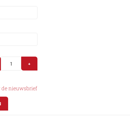
+
r de nieuwsbrief
N