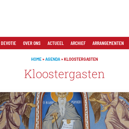
 DEVOTIE
OVER ONS
ACTUEEL
ARCHIEF
ARRANGEMENTEN
HOME
»
AGENDA
»
KLOOSTERGASTEN
Kloostergasten