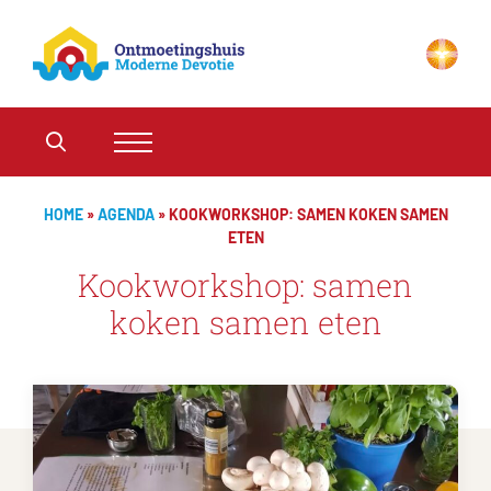
HOME
»
AGENDA
»
KOOKWORKSHOP: SAMEN KOKEN SAMEN
ETEN
Kookworkshop: samen
koken samen eten