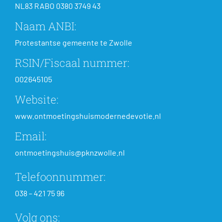
NL83 RABO 0380 3749 43
Naam ANBI:
Protestantse gemeente te Zwolle
RSIN/Fiscaal nummer:
002645105
Website:
www.ontmoetingshuismodernedevotie.nl
Email:
ontmoetingshuis@pknzwolle.nl
Telefoonnummer:
038 – 421 75 96
Volg ons: