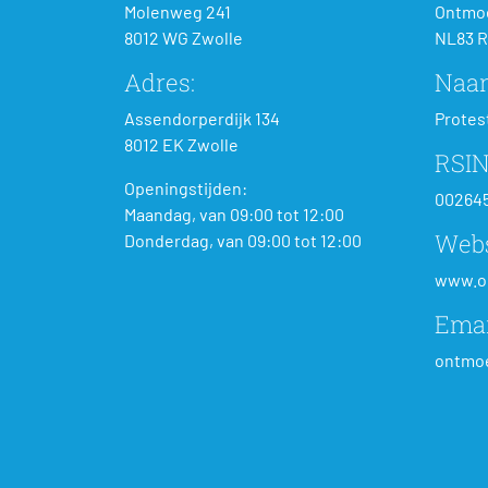
Molenweg 241
Ontmoe
8012 WG Zwolle
NL83 R
Adres:
Naa
Assendorperdijk 134
Protes
8012 EK Zwolle
RSIN
Openingstijden:
00264
Maandag, van 09:00 tot 12:00
Webs
Donderdag, van 09:00 tot 12:00
www.o
Emai
ontmoe