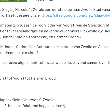
 de Slag bij Harculo 1224, als een eerste stap naar Zwolle Stad vana
 rol heeft gespeeld. Zie
https://sites.google.com/view/slag-bi
msten zijn tussen de roofridder van Voorst, van de Stins Burch
 er zoveel belangrijke en bekende vrijdenkers uit Zwolle e.o. k
e, Johan Rudolph Thorbecke, en Herman Brood ?
e Joods-Christelijke Cultuur en de cultuur van Zwolle en Sallan
ter daarmee te maken?
naar onze eigen identiteit, waar we op deze avond samen over i
rst tot Voorst tot Herman Brood
Huppe, Kleine Veerweg 9, Zwolle.
fie / thee en afsluitend hapje en drankje.