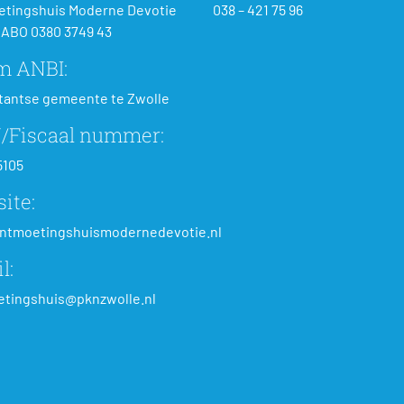
tingshuis Moderne Devotie
038 – 421 75 96
ABO 0380 3749 43
m ANBI:
tantse gemeente te Zwolle
/Fiscaal nummer:
5105
ite:
ntmoetingshuismodernedevotie.nl
l:
tingshuis@pknzwolle.nl