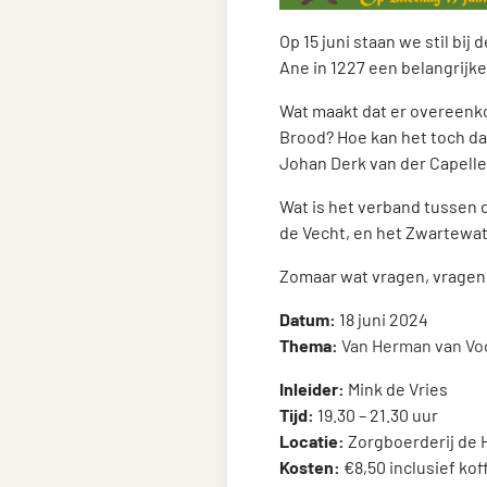
Op 15 juni staan we stil bij
Ane in 1227 een belangrijke
Wat maakt dat er overeenko
Brood? Hoe kan het toch dat
Johan Derk van der Capell
Wat is het verband tussen d
de Vecht, en het Zwartewa
Zomaar wat vragen, vragen 
Datum:
18 juni 2024
Thema:
Van Herman van Voo
Inleider:
Mink de Vries
Tijd:
19.30 – 21.30 uur
Locatie:
Zorgboerderij de 
Kosten:
€8,50 inclusief kof