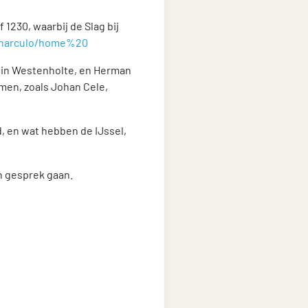
f 1230, waarbij de Slag bij
j-harculo/home%20
t in Westenholte, en Herman
omen, zoals Johan Cele,
d, en wat hebben de IJssel,
n gesprek gaan.