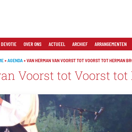
 DEVOTIE
OVER ONS
ACTUEEL
ARCHIEF
ARRANGEMENTEN
ME
»
AGENDA
»
VAN HERMAN VAN VOORST TOT VOORST TOT HERMAN B
n Voorst tot Voorst to