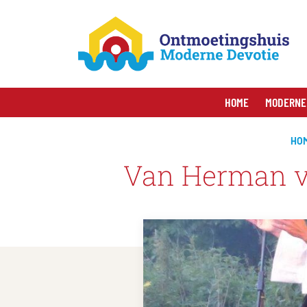
HOME
MODERNE
HO
Van Herman va