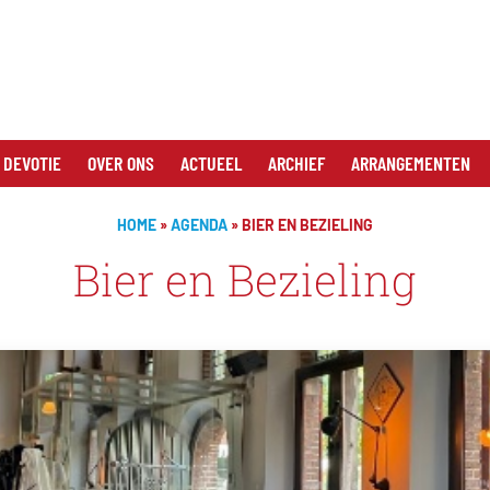
 DEVOTIE
OVER ONS
ACTUEEL
ARCHIEF
ARRANGEMENTEN
HOME
»
AGENDA
»
BIER EN BEZIELING
Bier en Bezieling