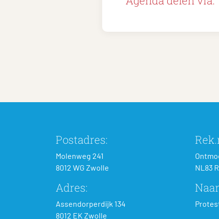
Agenda delen via:
Postadres:
Rek.n
Molenweg 241
Ontmoe
8012 WG Zwolle
NL83 R
Adres:
Naa
Assendorperdijk 134
Protes
8012 EK Zwolle