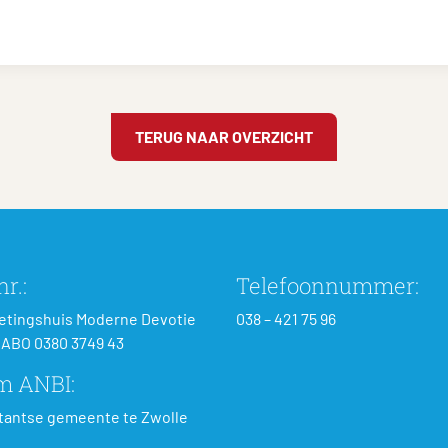
TERUG NAAR OVERZICHT
r.:
Telefoonnummer:
tingshuis Moderne Devotie
038 – 421 75 96
ABO 0380 3749 43
m ANBI:
tantse gemeente te Zwolle