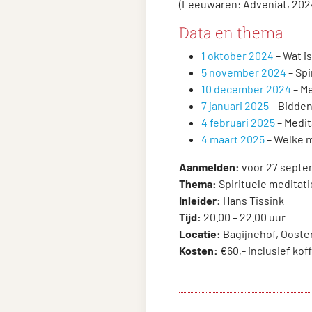
(Leeuwaren: Adveniat, 202
Data en thema
1 oktober 2024
– Wat i
5 november 2024
– Spi
10 december 2024
– Me
7 januari 2025
– Bidden
4 februari 2025
– Medit
4 maart 2025
– Welke m
Aanmelden:
voor 27 septe
Thema:
Spirituele meditati
Inleider:
Hans Tissink
Tijd:
20.00 – 22.00 uur
Locatie:
Bagijnehof, Ooste
Kosten:
€60,- inclusief kof