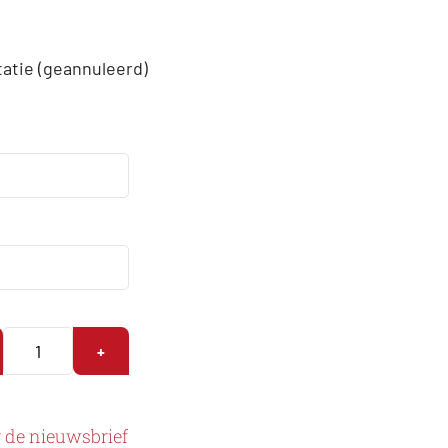
tatie (geannuleerd)
+
r de nieuwsbrief