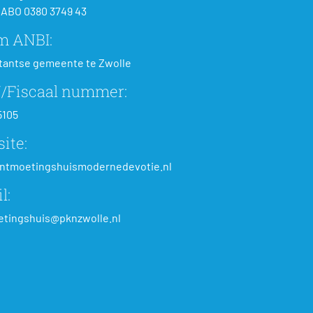
ABO 0380 3749 43
m ANBI:
tantse gemeente te Zwolle
/Fiscaal nummer:
5105
ite:
ntmoetingshuismodernedevotie.nl
l:
tingshuis@pknzwolle.nl