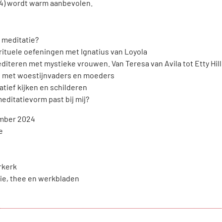
4) wordt warm aanbevolen.
s meditatie?
rituele oefeningen met Ignatius van Loyola
diteren met mystieke vrouwen. Van Teresa van Avila tot Etty Hi
 met woestijnvaders en moeders
atief kijken en schilderen
editatievorm past bij mij?
mber 2024
e
rkerk
fie, thee en werkbladen