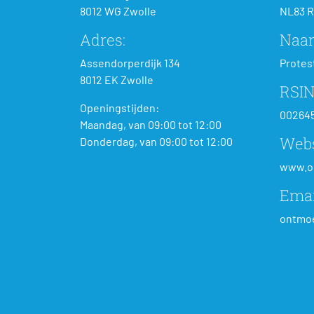
8012 WG Zwolle
NL83 R
Adres:
Naa
Assendorperdijk 134
Protes
8012 EK Zwolle
RSIN
Openingstijden:
00264
Maandag, van 09:00 tot 12:00
Webs
Donderdag, van 09:00 tot 12:00
www.o
Emai
ontmoe