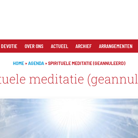
 DEVOTIE
OVER ONS
ACTUEEL
ARCHIEF
ARRANGEMENTEN
HOME
»
AGENDA
»
SPIRITUELE MEDITATIE (GEANNULEERD)
tuele meditatie (geannu